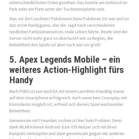
unterschiedlichsten Orten gesehen. Das konnte ein Gebüsch im
Park oder ein Platz unter der Tischtennisplatte sein.
Was sie dort suchten? Pokémons! Denn Pokémon GO war und ist
das erste Handygame, das die Jagd nach verschiedenen
niedlichen Fantasiewesen ins reale Leben führte. Heute sind die
Server nicht mehr ganz so überlastet wie zu Beginn, die
Beliebtheit des Spiels ist aber nach wie vor groß!
5. Apex Legends Mobile – ein
weiteres Action-Highlight fürs
Handy
Nach PUBG ist nun auch EA mit einem Last-Man-Standing-Game
auf dem Smartphone erfolgreich. Auch wenn kein Crossplay mit
Konsoleros möglich ist, erfreut sich dieses Spiel wachsender
Beliebtheit.
Gemeinsam mit Freunden zocken ist hier kein Problem. Denn
dank WLAN können Android- bzw. iOS-Nutzer sich mit ihren
Kumpels verknüpfen und dann gemeinsam gegen die anderen