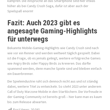
kämpfen. Die Ansprüche an das Smartphone sind hier etwas
höher als bei Candy Crush Saga, dafür ist aber auch der
Spielspaß enorm!
Fazit: Auch 2023 gibt es
angesagte Gaming-Highlights
für unterwegs
Bekannte Mobile-Gaming-Highlights wie Candy Crush sind nach
wie vor ein Renner und werden weltweit täglich gespielt. Dabei
ist die Frage, ob es jemals gelingt, weitere erfolgreiche Games
wie Angry Birds oder Flappy Birds zu kreieren. Das dürfte
spannend werden, denn manche Spiele sind und bleiben einfach
ein Dauerbrenner.
Die Spieleindustrie ruht sich dennoch nicht aus und ist ständig
dabei, weitere Titel zu entwickeln. So steht 2023 unter anderem
Call of Duty Warzone Mobile in den Startlöchern. Die Vorfreude in
der Gaming-Community ist bereits groß – hier kann man es kaum
bis zum Release abwarten.
Post Views:
20.041